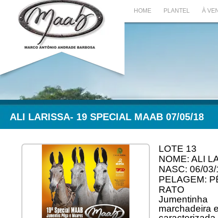
HOME
PLANTEL
À VE
ALI LARISSA- 19 SPECIAL MAAB 07/05/18
LOTE 13
NOME: ALI L
NASC: 06/03/
PELAGEM: P
RATO
Jumentinha
marchadeira 
caracterizada