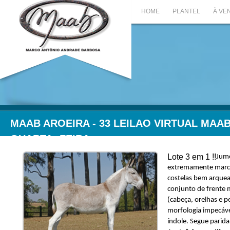
HOME
PLANTEL
À VE
MAAB AROEIRA - 33 LEILAO VIRTUAL MAAB -
QUARTA- FEIRA
Lote 3 em 1 !!
Jum
extremamente march
costelas bem arque
conjunto de frente 
(cabeça, orelhas e p
morfologia impecáve
índole. Segue parid